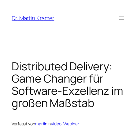
Zum
Inhalt
Dr. Martin Kramer
springen
Distributed Delivery:
Game Changer für
Software-Exzellenz im
großen Maßstab
Verfasst von
martin
in
Video
, 
Webinar