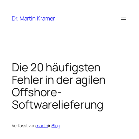
Zum
Inhalt
Dr. Martin Kramer
springen
Die 20 häufigsten
Fehler in der agilen
Offshore-
Softwarelieferung
Verfasst von
martin
in
Blog