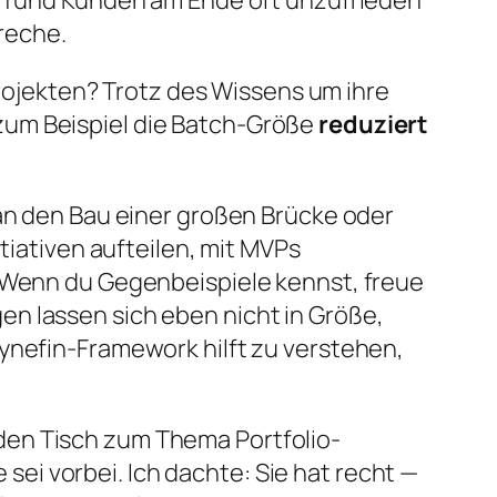
gen und Kunden am Ende oft unzufrieden
preche.
ojekten? Trotz des Wissens um ihre
zum Beispiel die Batch-Größe
reduziert
 an den Bau einer großen Brücke oder
tiativen aufteilen, mit MVPs
. Wenn du Gegenbeispiele kennst, freue
n lassen sich eben nicht in Größe,
Cynefin-Framework hilft zu verstehen,
den Tisch zum Thema Portfolio-
i vorbei. Ich dachte: Sie hat recht —