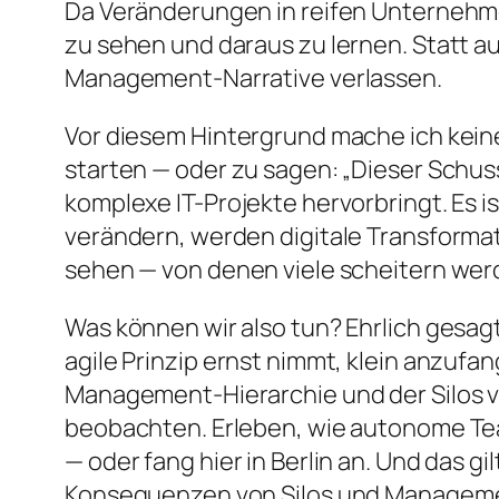
Da Veränderungen in reifen Unternehmen
zu sehen und daraus zu lernen. Statt 
Management-Narrative verlassen.
Vor diesem Hintergrund mache ich kein
starten — oder zu sagen: „Dieser Schuss
komplexe IT-Projekte hervorbringt. Es i
verändern, werden digitale Transforma
sehen — von denen viele scheitern wer
Was können wir also tun? Ehrlich gesagt
agile Prinzip ernst nimmt, klein anzufa
Management-Hierarchie und der Silos v
beobachten. Erleben, wie autonome Team
— oder fang hier in Berlin an. Und das g
Konsequenzen von Silos und Management