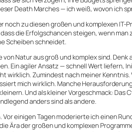
 dass sie sich verzögern, ihre Budgets spren
n dieser Death Marches — ich weiß, wovon ich s
 noch zu diesen großen und komplexen IT-Pr
 dass die Erfolgschancen steigen, wenn man 
nne Scheiben schneidet.
die von Natur aus groß und komplex sind. Denk
 Ein agiler Ansatz — schnell Wert liefern, Ini
cht wirklich. Zumindest nach meiner Kenntnis
siert mich wirklich. Manche Herausforderunge
kleinern. Und als kleiner Vorgeschmack: Das 
dlegend anders sind als andere.
 Vor einigen Tagen moderierte ich einen Run
ie Ära der großen und komplexen Programme se