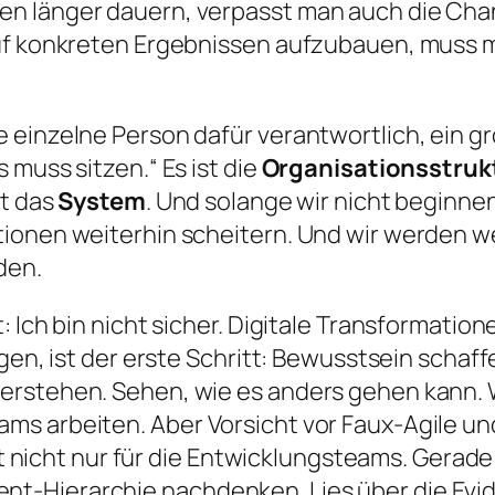
 länger dauern, verpasst man auch die Chanc
auf konkreten Ergebnissen aufzubauen, muss 
e einzelne Person dafür verantwortlich, ein
 muss sitzen.“ Es ist die
Organisationsstruk
st das
System
. Und solange wir nicht beginnen
tionen weiterhin scheitern. Und wir werden w
den.
: Ich bin nicht sicher. Digitale Transformati
ngen, ist der erste Schritt: Bewusstsein schaf
erstehen. Sehen, wie es anders gehen kann. 
s arbeiten. Aber Vorsicht vor Faux-Agile und 
ilt nicht nur für die Entwicklungsteams. Gerad
-Hierarchie nachdenken. Lies über die Evid