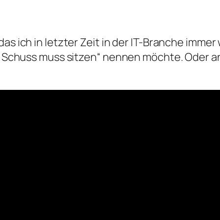
as ich in letzter Zeit in der IT-Branche immer 
ser Schuss muss sitzen“ nennen möchte. Oder a