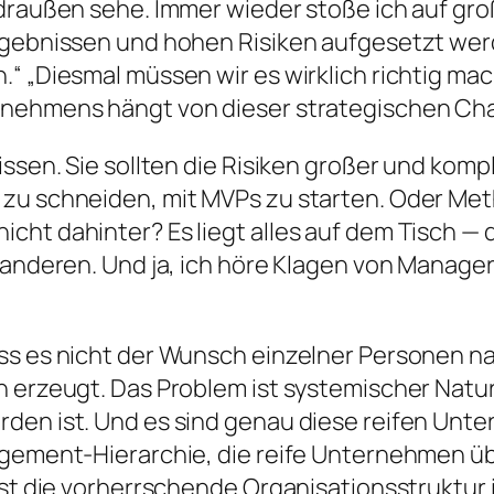
 draußen sehe. Immer wieder stoße ich auf gr
Ergebnissen und hohen Risiken aufgesetzt wer
 „Diesmal müssen wir es wirklich richtig mach
rnehmens hängt von dieser strategischen Ch
issen. Sie sollten die Risiken großer und kom
zu schneiden, mit MVPs zu starten. Oder Met
ht dahinter? Es liegt alles auf dem Tisch — di
 anderen. Und ja, ich höre Klagen von Manager
ass es nicht der Wunsch einzelner Personen n
 erzeugt. Das Problem ist systemischer Natur.
den ist. Und es sind genau diese reifen Unte
nagement-Hierarchie, die reife Unternehmen 
 ist die vorherrschende Organisationsstruktur