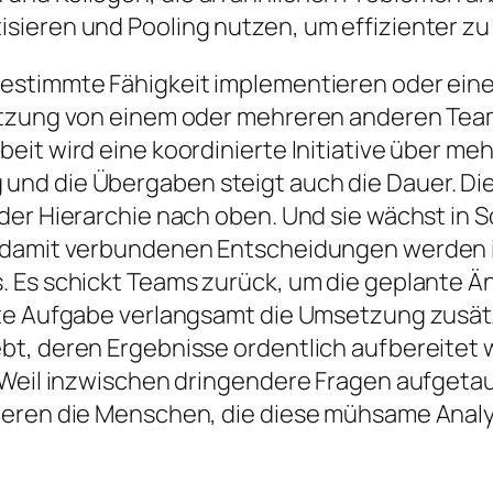
sieren und Pooling nutzen, um effizienter zu
bestimmte Fähigkeit implementieren oder ei
ützung von einem oder mehreren anderen Team
eit wird eine koordinierte Initiative über m
nd die Übergaben steigt auch die Dauer. Die 
der Hierarchie nach oben. Und sie wächst in 
e damit verbundenen Entscheidungen werden
. Es schickt Teams zurück, um die geplante Ä
te Aufgabe verlangsamt die Umsetzung zusätz
bt, deren Ergebnisse ordentlich aufbereitet
 Weil inzwischen dringendere Fragen aufgetau
eren die Menschen, die diese mühsame Analysea