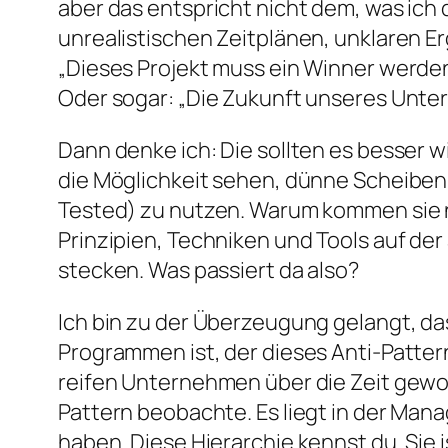
aber das entspricht nicht dem, was ich
unrealistischen Zeitplänen, unklaren 
„Dieses Projekt muss ein Winner werden.“
Oder sogar: „Die Zukunft unseres Unte
Dann denke ich: Die sollten es besser w
die Möglichkeit sehen, dünne Scheiben 
Tested) zu nutzen. Warum kommen sie nic
Prinzipien, Techniken und Tools auf der
stecken. Was passiert da also?
Ich bin zu der Überzeugung gelangt, d
Programmen ist, der dieses Anti-Pattern
reifen Unternehmen über die Zeit gewor
Pattern beobachte. Es liegt in der Ma
haben. Diese Hierarchie kennst du. Sie