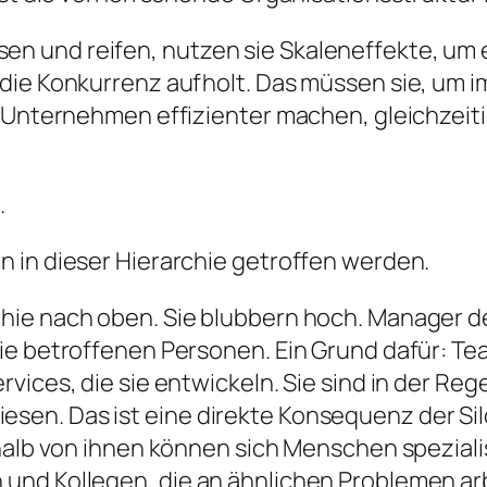
 und reifen, nutzen sie Skaleneffekte, um e
 die Konkurrenz aufholt. Das müssen sie, um 
n Unternehmen effizienter machen, gleichzeiti
.
 in dieser Hierarchie getroffen werden.
hie nach oben. Sie blubbern hoch. Manager d
die betroffenen Personen. Ein Grund dafür: T
vices, die sie entwickeln. Sie sind in der Reg
en. Das ist eine direkte Konsequenz der Silo
rhalb von ihnen können sich Menschen speziali
und Kollegen, die an ähnlichen Problemen a