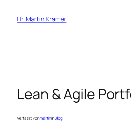
Zum
Inhalt
Dr. Martin Kramer
springen
Lean & Agile Por
Verfasst von
martin
in
Blog