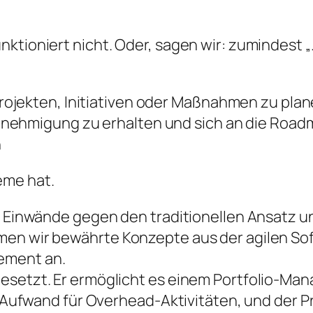
ktioniert nicht. Oder, sagen wir: zumindest „
ojekten, Initiativen oder Maßnahmen zu plan
nehmigung zu erhalten und sich an die Road
n
eme hat.
e Einwände gegen den traditionellen Ansatz un
men wir bewährte Konzepte aus der agilen S
ement an.
setzt. Er ermöglicht es einem Portfolio-Manag
er Aufwand für Overhead-Aktivitäten, und der 